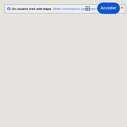
Acceder
Un usuario creó este mapa.
Obtén información para crear tu propio mapa.