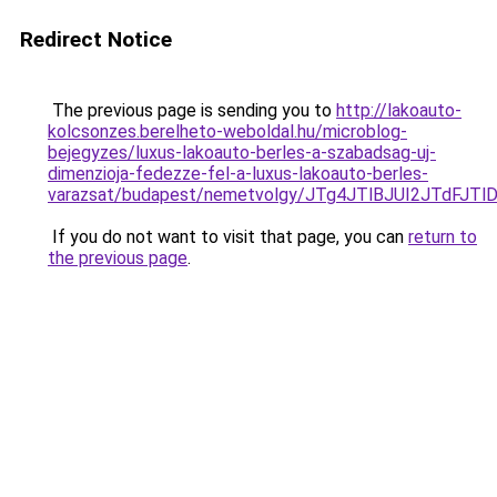
Redirect Notice
The previous page is sending you to
http://lakoauto-
kolcsonzes.berelheto-weboldal.hu/microblog-
bejegyzes/luxus-lakoauto-berles-a-szabadsag-uj-
dimenzioja-fedezze-fel-a-luxus-lakoauto-berles-
varazsat/budapest/nemetvolgy/JTg4JTlBJUI2JTdF
If you do not want to visit that page, you can
return to
the previous page
.