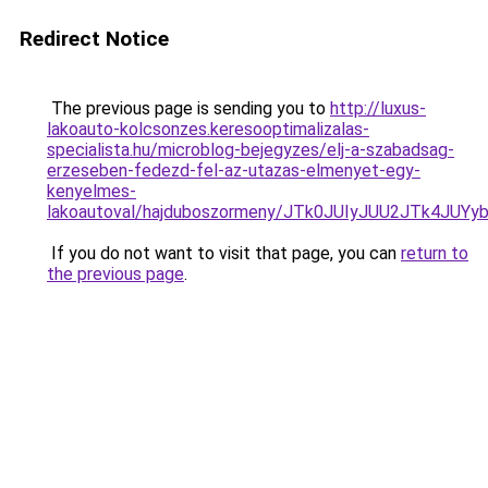
Redirect Notice
The previous page is sending you to
http://luxus-
lakoauto-kolcsonzes.keresooptimalizalas-
specialista.hu/microblog-bejegyzes/elj-a-szabadsag-
erzeseben-fedezd-fel-az-utazas-elmenyet-egy-
kenyelmes-
lakoautoval/hajduboszormeny/JTk0JUIyJUU2JTk4
If you do not want to visit that page, you can
return to
the previous page
.