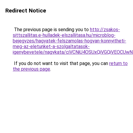
Redirect Notice
The previous page is sending you to
http://zsakos-
sittszallitas.e-hulladek-elszallitasa.hu/microblog-
bejegyzes/hagyatek-felszamolas-hogyan-konnyitheti-
meg-az-eletunket-a-szolgaltatasok-
igenybevetele/nagykata/ciVCNiU4OSUxQiVGQiVEOC
If you do not want to visit that page, you can
return to
the previous page
.