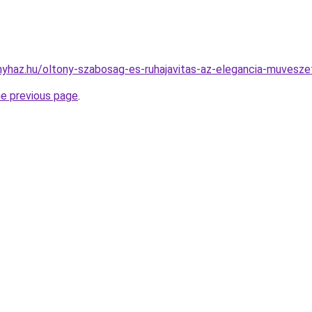
onyhaz.hu/oltony-szabosag-es-ruhajavitas-az-elegancia-muvesze
he previous page
.